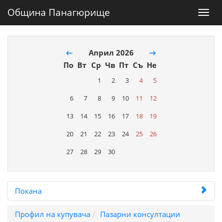
Община Панагюрище
Toggl
navig
←
Април 2026
→
По
Вт
Ср
Чв
Пт
Съ
Не
1
2
3
4
5
6
7
8
9
10
11
12
13
14
15
16
17
18
19
20
21
22
23
24
25
26
27
28
29
30
Покана
Профил на купувача
Пазарни консултации