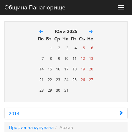
Община Панагюрище
Toggl
navig
←
Юли 2025
→
По
Вт
Ср
Чв
Пт
Съ
Не
1
2
3
4
5
6
7
8
9
10
11
12
13
14
15
16
17
18
19
20
21
22
23
24
25
26
27
28
29
30
31
2014
Профил на купувача
Архив