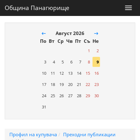
Община Панагюрище
Toggl
navig
←
Август 2026
→
По
Вт
Ср
Чв
Пт
Съ
Не
1
2
3
4
5
6
7
8
9
10
11
12
13
14
15
16
17
18
19
20
21
22
23
24
25
26
27
28
29
30
31
Профил на купувача
Преходни публикации